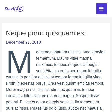
Skip
Main
to
Men
content
Post
navigation
Neque porro quisquam est
December 27, 2018
M
aecenas pharetra risus sit amet gravida
fermentum. Mauris vitae magna
maximus, tempus neque ac, feugiat
velit. Etiam a enim nec quam fringilla
cursus. In porttitor elit mi, at tempor lorem fringilla vitae.
Proin in egestas purus. Cras vestibulum efficitur tempor.
Morbi magna nisl, sollicitudin nec quam in, tempor
convallis dolor. Nullam eu urna magna. Suspendisse
potenti. Fusce et dolor a turpis sollicitudin fermentum
quis ac risus. Phasellus odio justo, auctor nec metus a,